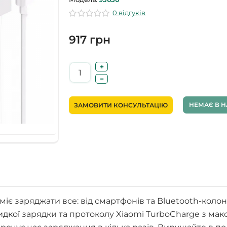
0 відгуків
917 грн
НЕМАЄ В Н
ЗАМОВИТИ КОНСУЛЬТАЦІЮ
іє заряджати все: від смартфонів та Bluetooth-коло
видкої зарядки та протоколу Xiaomi TurboCharge з м