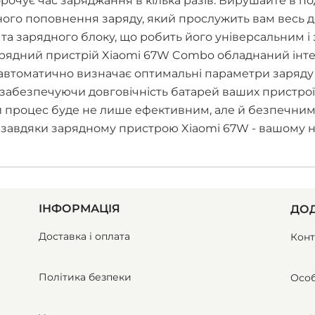
орочує час заряджання в кілька разів. Вирушайте в по
ного поповнення заряду, який прослужить вам весь де
 та зарядного блоку, що робить його універсальним і
Зарядний пристрій Xiaomi 67W Combo обладнаний ін
автоматично визначає оптимальні параметри заряду
абезпечуючи довговічність батарей ваших пристроїв
ий процес буде не лише ефективним, але й безпечним 
 завдяки зарядному пристрою Xiaomi 67W - вашому на
ІНФОРМАЦІЯ
ДОД
Доставка і оплата
Конт
Політика безпеки
Особ