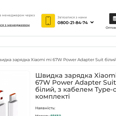
 з менеджером через
Зв'язатися з нами
0800-21-84-74
ися з менеджером
Оптов
идка зарядка Xiaomi mi 67W Power Adapter Suit білий
Швидка зарядка Xiaomi
67W Power Adapter Sui
білий, з кабелем Type-c
комплекті
Наявність:
Модель:
93650