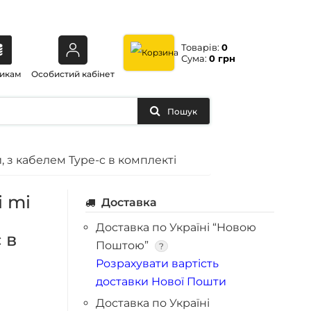
Товарів:
0
Сума:
0 грн
икам
Особистий кабінет
Пошук
, з кабелем Type-c в комплекті
 mi
Доставка
t
Доставка по Україні “Новою
 в
Поштою”
?
Розрахувати вартість
доставки Нової Пошти
Доставка по Україні