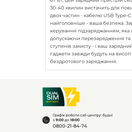
67 Вт, цей зарядний пристрій ск
30-40 хвилин вистачить для пов
двох частин - кабелю USB Type-C
найголовніше - ваша безпека. 
керування підзаряджанням, яка 
допускаючи перезарядження та з
ступенів захисту - і ваш зарядн
гаджети завжди будуть на висоті
бездротового заряджання.
Графік роботи call-центру: будні
з
9:00
до
18:00
0800-21-84-74