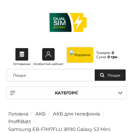
Товарів:
0
Сума:
0 грн
Оптовикам
Особистий кабінет
Пошук
КАТЕГОРІЇ
Головна
АКБ
АКБ для телефонів
ProffiBatt
Samsung EB-F1M7FLU i8190 Galaxy S3 Mini