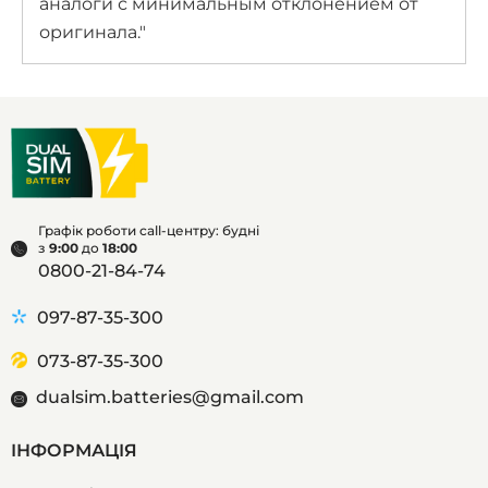
аналоги с минимальным отклонением от
оригинала.
Графік роботи call-центру: будні
з
9:00
до
18:00
0800-21-84-74
097-87-35-300
073-87-35-300
dualsim.batteries@gmail.com
ІНФОРМАЦІЯ