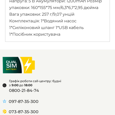
напруга: 5 В Акумулятори: 1200mAh Розмір
упаковки: 160*155*75 мм/6,3*6,1*2,95 дюйма
Вага упаковки: 257 г/9,07 унцій
Комплектація: 1*Водяний насос
1*Силіконовий шланг 1*USB кабель
1*Посібник користувача
Графік роботи call-центру: будні
з
9:00
до
18:00
0800-21-84-74
097-87-35-300
073-87-35-300