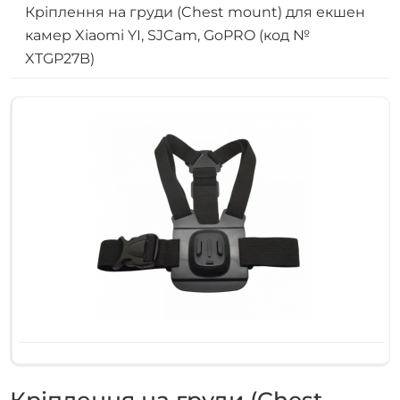
Кріплення на груди (Chest mount) для екшен
камер Xiaomi YI, SJCam, GoPRO (код №
XTGP27B)
Кріплення на груди (Chest