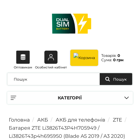
Товарів:
0
Сума:
0 грн
Оптовикам
Особистий кабінет
Пошук
КАТЕГОРІЇ
Головна
АКБ
АКБ для телефонів
ZTE
Батарея ZTE Li3826T43P4H705949 /
Li3826T43p4h695950 (Blade A5 2019 / A3 2020)