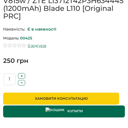
V815w / ZTE Li3712T42P3H634445
(1200mAh) Blade L110 [Original
PRC]
Наявність:
Є в наявності
Модель:
00425
0 відгуків
250 грн
ЗАМОВИТИ КОНСУЛЬТАЦІЮ
КУПИТИ