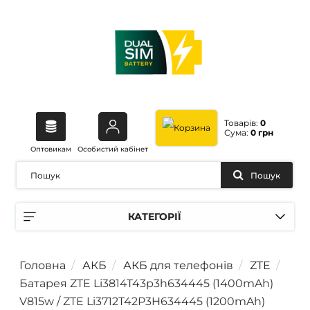
Товарів:
0
Сума:
0 грн
Оптовикам
Особистий кабінет
Пошук
КАТЕГОРІЇ
Головна
АКБ
АКБ для телефонів
ZTE
Батарея ZTE Li3814T43p3h634445 (1400mAh)
V815w / ZTE Li3712T42P3H634445 (1200mAh)