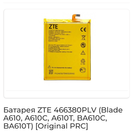
Батарея ZTE 466380PLV (Blade
A610, A610C, A610T, BA610C,
BA610T) [Original PRC]