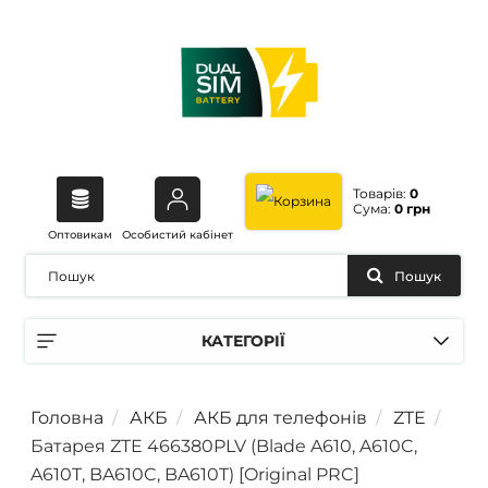
Товарів:
0
Сума:
0 грн
Оптовикам
Особистий кабінет
Пошук
КАТЕГОРІЇ
Головна
АКБ
АКБ для телефонів
ZTE
Батарея ZTE 466380PLV (Blade A610, A610C,
A610T, BA610C, BA610T) [Original PRC]