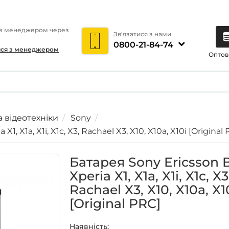
 з менеджером через
Зв'язатися з нами
0800-21-84-74
ися з менеджером
Оптов
а відеотехніки
Sony
1, X1a, X1i, X1c, X3, Rachael X3, X10, X10a, X10i [Original
Батарея Sony Ericsson 
Xperia X1, X1a, X1i, X1c, X3
Rachael X3, X10, X10a, X1
[Original PRC]
Наявність: