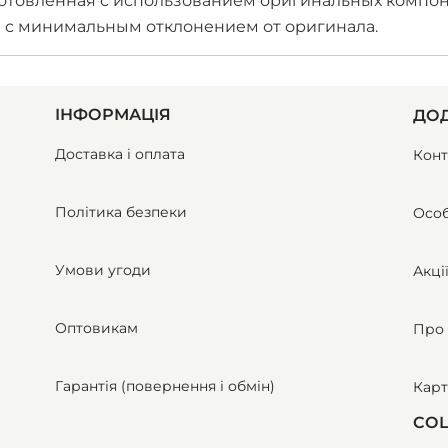
зготовленная с использованием оригинальных компон
и с минимальным отклонением от оригинала.
ІНФОРМАЦІЯ
ДОД
Доставка і оплата
Конт
Політика безпеки
Особ
Умови угоди
Акці
Оптовикам
Про 
Гарантія (повернення і обмін)
Карт
СОЦ