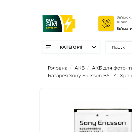
Зв'язок
Viber
Зв'язат
КАТЕГОРІЇ
Головна
АКБ
АКБ для фото- т
Батарея Sony Ericsson BST-41 Xperia X