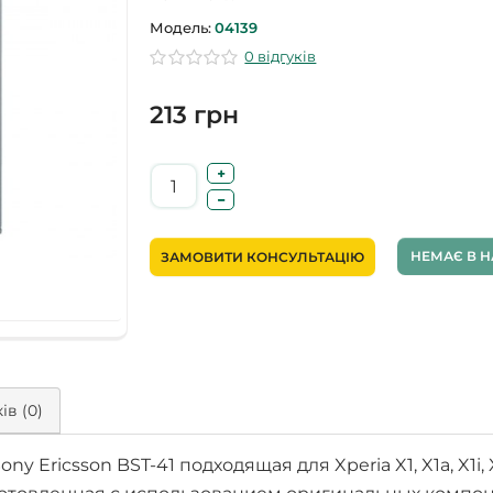
Модель:
04139
0 відгуків
213 грн
НЕМАЄ В Н
ЗАМОВИТИ КОНСУЛЬТАЦІЮ
ів (0)
Ericsson BST-41 подходящая для Xperia X1, X1a, X1i, X1c