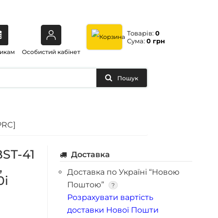
Товарів:
0
Сума:
0 грн
икам
Особистий кабінет
Пошук
 PRC]
BST-41
Доставка
,
Доставка по Україні “Новою
0i
Поштою”
?
Розрахувати вартість
доставки Нової Пошти