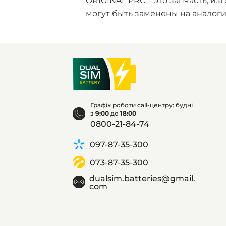
ORIGINAL PRC – это запчасть, и
могут быть заменены на аналог
Графік роботи call-центру: будні
з
9:00
до
18:00
0800-21-84-74
097-87-35-300
073-87-35-300
dualsim.batteries@gmail.
com