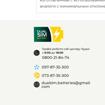
изготовленная с использование
аналоги с минимальным отклоне
Графік роботи call-центру: будні
з
9:00
до
18:00
0800-21-84-74
097-87-35-300
073-87-35-300
dualsim.batteries@gmail.
com