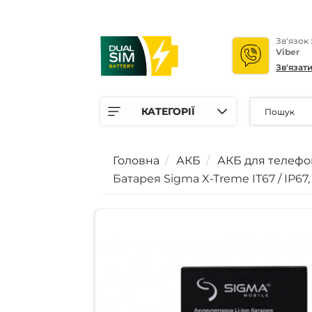
Зв'язок
Viber
Зв'язат
КАТЕГОРІЇ
Головна
АКБ
АКБ для телефо
Батарея Sigma X-Treme IT67 / IP67,