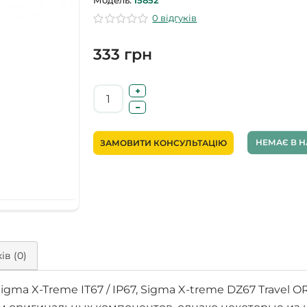
Модель:
15852
0 відгуків
333 грн
НЕМАЄ В Н
ЗАМОВИТИ КОНСУЛЬТАЦІЮ
ів (0)
ma X-Treme IT67 / IP67, Sigma X-treme DZ67 Travel OR