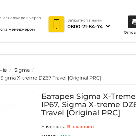
 з менеджером через
Зв'язатися з нами
0800-21-84-74
ися з менеджером
Оптов
нів
Sigma
 Sigma X-treme DZ67 Travel [Original PRC]
Батарея Sigma X-Treme 
IP67, Sigma X-treme DZ
Travel [Original PRC]
Наявність:
В наявності