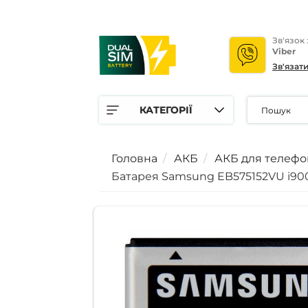
Зв'язок
Viber
Зв'язат
КАТЕГОРІЇ
Головна
АКБ
АКБ для телефо
Батарея Samsung EB575152VU i9000, i