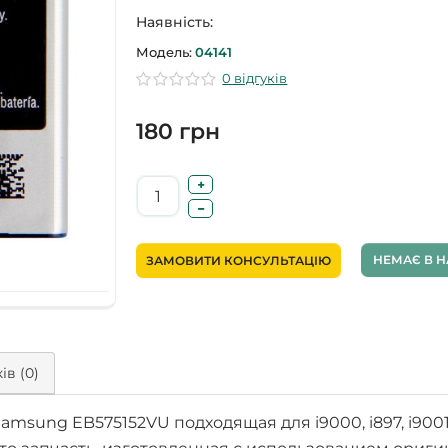
Наявність:
Модель:
04141
0 відгуків
180 грн
НЕМАЄ В Н
ЗАМОВИТИ КОНСУЛЬТАЦІЮ
ів (0)
ung EB575152VU подходящая для i9000, i897, i9001, B73