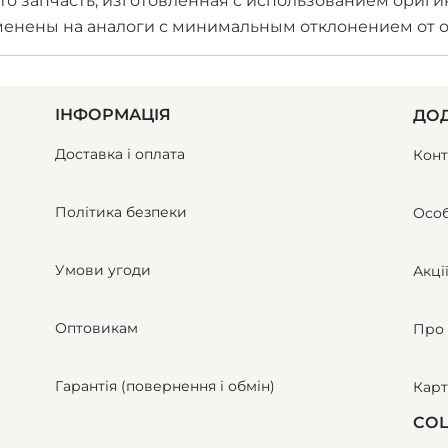
это запчасть, изготовленная с использованием ориг
аменены на аналоги с минимальным отклонением от 
ІНФОРМАЦІЯ
ДОД
Доставка і оплата
Конт
Політика безпеки
Особ
Умови угоди
Акці
Оптовикам
Про 
Гарантія (повернення і обмін)
Карт
СОЦ