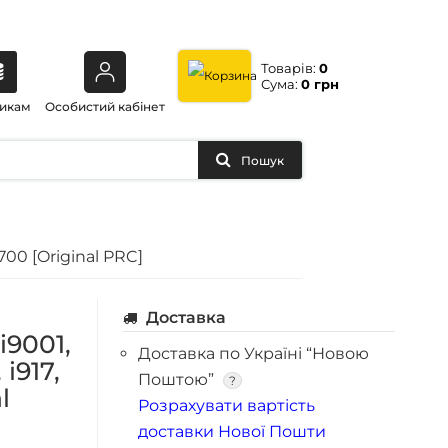
Товарів:
0
Сума:
0 грн
икам
Особистий кабінет
Пошук
700 [Original PRC]
Доставка
i9001,
Доставка по Україні “Новою
 i917,
Поштою”
?
l
Розрахувати вартість
доставки Нової Пошти