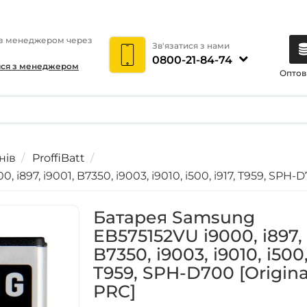
 з менеджером через
Зв'язатися з нами
0800-21-84-74
ися з менеджером
Оптов
нів
ProffiBatt
897, i9001, B7350, i9003, i9010, i500, i917, T959, SPH-D
Батарея Samsung
EB575152VU i9000, i897, 
B7350, i9003, i9010, i500,
T959, SPH-D700 [Origina
PRC]