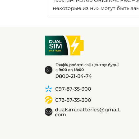
T959, SPH-D700 ORIGINAL PRC – 
некоторые из них могут быть з
Графік роботи call-центру: будні
з
9:00
до
18:00
0800-21-84-74
097-87-35-300
073-87-35-300
dualsim.batteries@gmail.
com