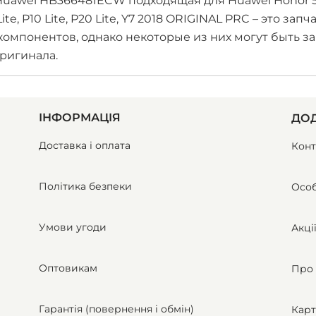
uawei HB366481ECW подходящая для Huawei Honor 5C, 
P9 Lite, P10 Lite, P20 Lite, Y7 2018 ORIGINAL PRC – это за
омпонентов, однако некоторые из них могут быть за
ригинала.
ІНФОРМАЦІЯ
ДОД
Доставка і оплата
Конт
Політика безпеки
Особ
Умови угоди
Акці
Оптовикам
Про 
Гарантія (повернення і обмін)
Карт