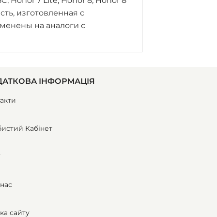
Honor 7 Lite, Honor 8, Honor 8
пчасть, изготовленная с
менены на аналоги с
АТКОВА ІНФОРМАЦІЯ
акти
истий Кабінет
ї
нас
ка сайту