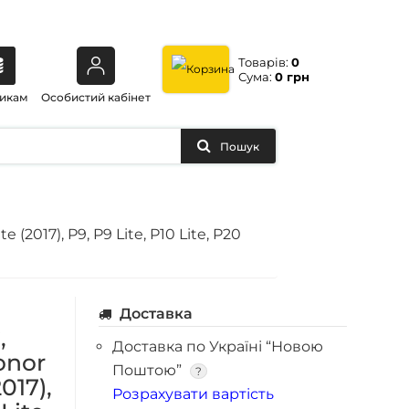
Товарів:
0
Сума:
0 грн
икам
Особистий кабінет
Пошук
(2017), P9, P9 Lite, P10 Lite, P20
Доставка
,
Доставка по Україні “Новою
onor
Поштою”
?
017),
Розрахувати вартість