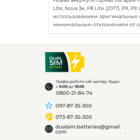
Новая аккумуляторная батарея H
Lite, Nova 3e, P8 Lite (2017), P9, 
использованием оригинальных к
минимальным отклонением от о
Графік роботи call-центру: будні
з
9:00
до
18:00
0800-21-84-74
097-87-35-300
073-87-35-300
dualsim.batteries@gmail.
com