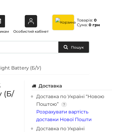
Товарів:
0
Сума:
0 грн
икам
Особистий кабінет
Пошук
ight Battery (Б/У)
3
Доставка
y (Б/
Доставка по Україні “Новою
Поштою”
?
Розрахувати вартість
доставки Нової Пошти
Доставка по Україні