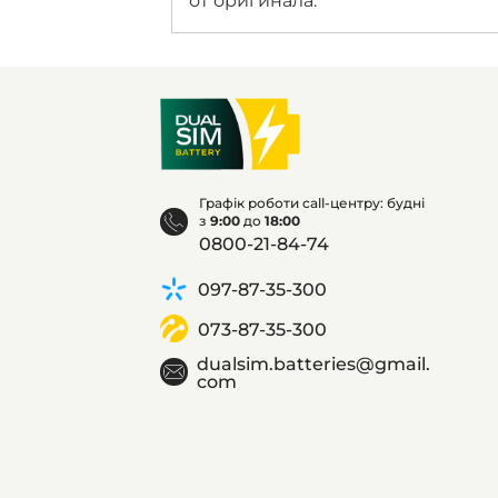
от оригинала.
Графік роботи call-центру: будні
з
9:00
до
18:00
0800-21-84-74
097-87-35-300
073-87-35-300
dualsim.batteries@gmail.
com