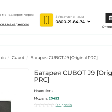
 з менеджером через
Зв'язатися з нами
0800-21-84-74
ися з менеджером
Оптов
нів
Cubot
Батарея CUBOT J9 [Original PRC]
Батарея CUBOT J9 [Orig
PRC]
Наявність:
Модель:
20452
0 відгуків