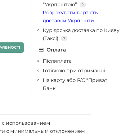
“Укрпоштою”
?
Розрахувати вартість
доставки Укрпошти
Кур'єрська доставка по Києву
(Таксі)
?
АЯВНОСТІ
Оплата
Післяплата
Готівкою при отриманні
На карту або Р/С "Приват
Банк"
я с использованием
логи с минимальным отклонением