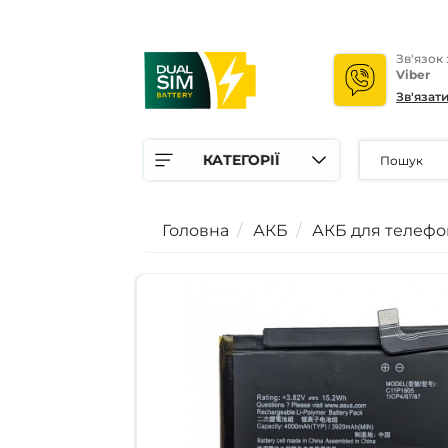
Зв'язок
Viber
Зв'язат
КАТЕГОРІЇ
Головна
АКБ
АКБ для телефо