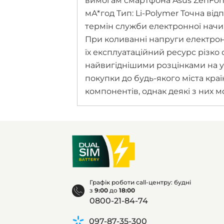
вимогам смартфона Asus ZenFone 
мА*год Тип: Li-Polymer Точна ві
термін служби електронної начин
При коливанні напруги електрон
їх експлуатаційний ресурс різко
найвигіднішими розцінками на у
покупки до будь-якого міста кра
компонентів, однак деякі з них м
Графік роботи call-центру: будні
з
9:00
до
18:00
0800-21-84-74
097-87-35-300