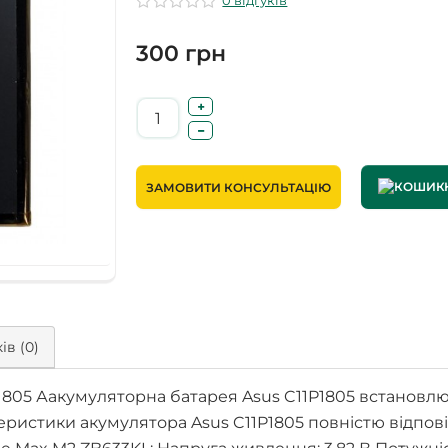
0 відгуків
300 грн
ЗАМОВИТИ КОНСУЛЬТАЦІЮ
ів (0)
1805 Аакумуляторна батарея Asus C11P1805 встановл
еристики акумулятора Asus C11P1805 повністю відпо