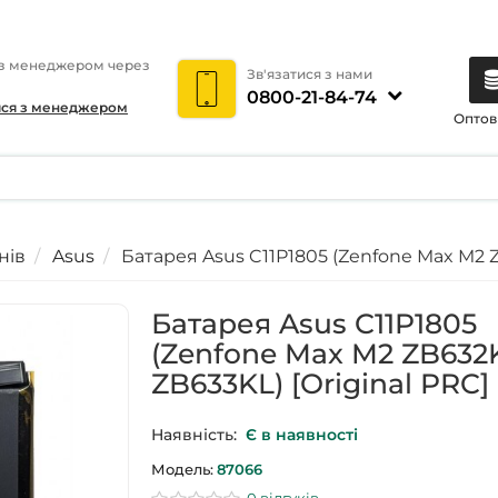
 з менеджером через
Зв'язатися з нами
0800-21-84-74
ися з менеджером
Оптов
нів
Asus
Батарея Asus C11P1805 (Zenfone Max M2 Z
Батарея Asus C11P1805
(Zenfone Max M2 ZB632
ZB633KL) [Original PRC]
Наявність:
Є в наявності
Модель:
87066