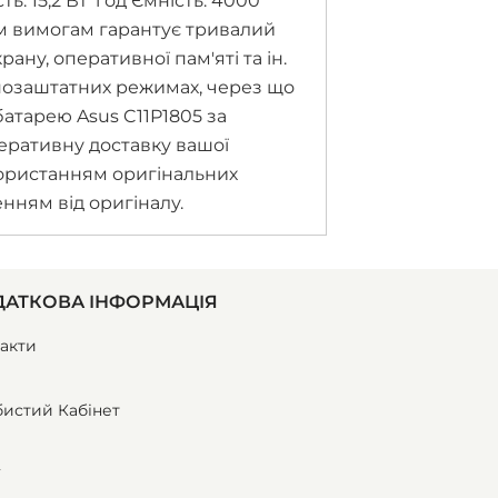
: 15,2 Вт*год Ємність: 4000
ним вимогам гарантує тривалий
ну, оперативної пам'яті та ін.
позаштатних режимах, через що
батарею Asus C11P1805 за
еративну доставку вашої
икористанням оригінальних
енням від оригіналу.
АТКОВА ІНФОРМАЦІЯ
акти
истий Кабінет
ї