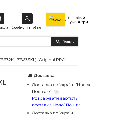
Товарів:
0
Сума:
0 грн
икам
Особистий кабінет
Пошук
B632KL ZB633KL) [Original PRC]
Доставка
KL
Доставка по Україні “Новою
Поштою”
?
Розрахувати вартість
доставки Нової Пошти
Доставка по Україні