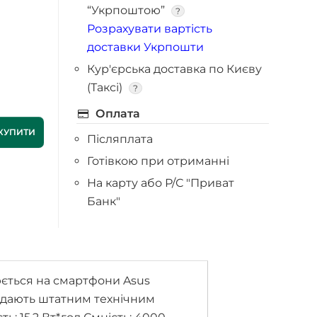
“Укрпоштою”
?
Розрахувати вартість
доставки Укрпошти
Кур'єрська доставка по Києву
(Таксі)
?
Оплата
КУПИТИ
Післяплата
Готівкою при отриманні
На карту або Р/С "Приват
Банк"
юється на смартфони Asus
відають штатним технічним