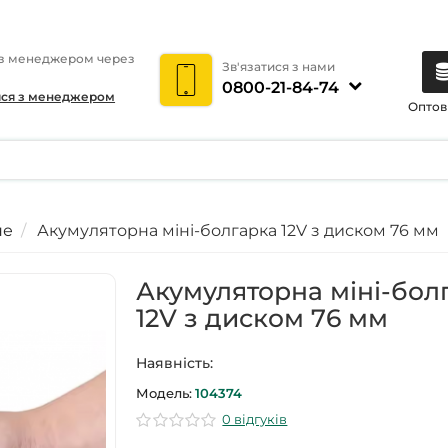
 з менеджером через
Зв'язатися з нами
0800-21-84-74
ися з менеджером
Оптов
не
Акумуляторна міні-болгарка 12V з диском 76 мм
Акумуляторна міні-бол
12V з диском 76 мм
Наявність:
Модель:
104374
0 відгуків