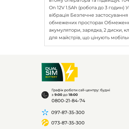
втому оператора та підвищує точн
On 12V 1.5Ah (робота до 3 годин
вібрація Безпечне застосування д
обмежених просторах Обмеження:
акумулятори, зарядка, 2 диски, 
для майстрів, що цінують мобільні
Графік роботи call-центру: будні
з
9:00
до
18:00
0800-21-84-74
097-87-35-300
073-87-35-300