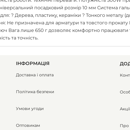
ість роботи. Технічні переваги: Потужність 500W при
) Універсальний посадковий розмір 10 мм Система га
ля: ? Дерева, пластику, кераміки ? Тонкого металу (до
 Не призначена для арматури та товстого прокату К
ключ Вага лише 650 г дозволяє комфортно працювати 
сть та точність.
ІНФОРМАЦІЯ
ДОД
Доставка і оплата
Конт
Політика безпеки
Особ
Умови угоди
Акці
Оптовикам
Про 