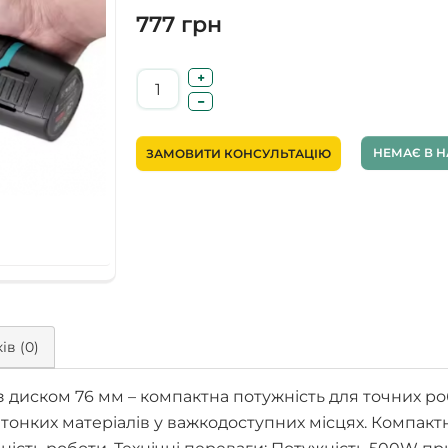
777 грн
НЕМАЄ В Н
ЗАМОВИТИ КОНСУЛЬТАЦІЮ
ів (0)
з диском 76 мм – компактна потужність для точних ро
 тонких матеріалів у важкодоступних місцях. Компакт