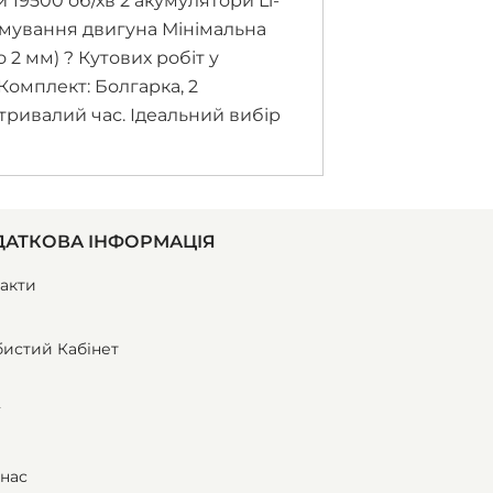
 19500 об/хв 2 акумулятори Li-
льмування двигуна Мінімальна
 2 мм) ? Кутових робіт у
омплект: Болгарка, 2
тривалий час. Ідеальний вибір
АТКОВА ІНФОРМАЦІЯ
акти
истий Кабінет
ї
нас