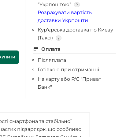
“Укрпоштою”
?
Розрахувати вартість
доставки Укрпошти
Кур'єрська доставка по Києву
(Таксі)
?
Оплата
КУПИТИ
Післяплата
Готівкою при отриманні
На карту або Р/С "Приват
Банк"
ті смартфона та стабільної
частих підзарядок, що особливо