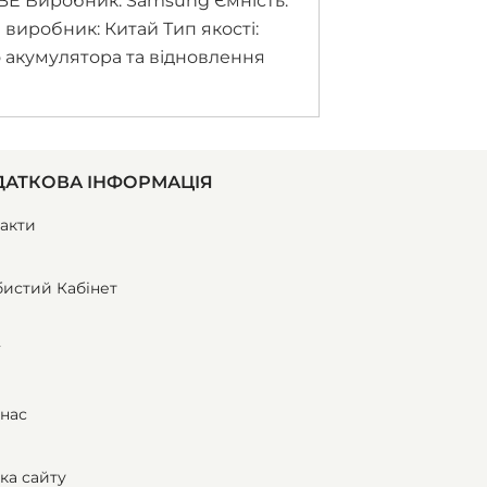
BE Виробник: Samsung Ємність:
а виробник: Китай Тип якості:
о акумулятора та відновлення
АТКОВА ІНФОРМАЦІЯ
акти
истий Кабінет
ї
нас
ка сайту