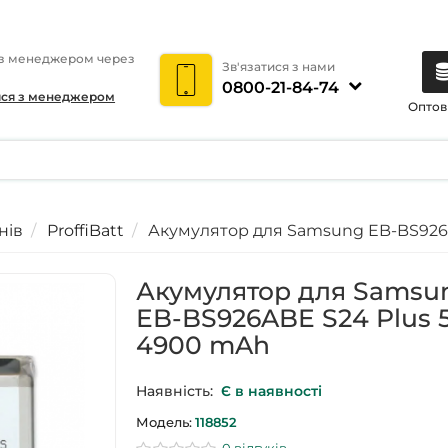
 з менеджером через
Зв'язатися з нами
0800-21-84-74
ися з менеджером
Оптов
нів
ProffiBatt
Акумулятор для Samsung EB-BS926A
Акумулятор для Samsu
EB-BS926ABE S24 Plus 
4900 mAh
Наявність:
Є в наявності
Модель:
118852