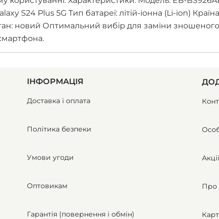
у користуванні. Характеристики: Модель: EB-BS926A
xy S24 Plus 5G Тип батареї: літій-іонна (Li-ion) Країн
в Стан: новий Оптимальний вибір для заміни зношеног
смартфона.
ІНФОРМАЦІЯ
ДОД
Доставка і оплата
Конт
Політика безпеки
Особ
Умови угоди
Акці
Оптовикам
Про 
Гарантія (повернення і обмін)
Карт