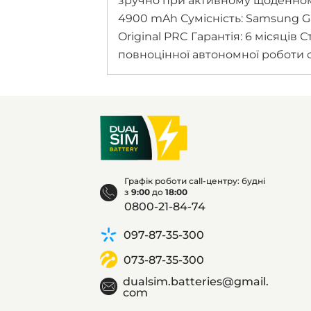
зручно при активному щоденном
4900 mAh Сумісність: Samsung Gala
Original PRC Гарантія: 6 місяці
повноцінної автономної роботи 
Графік роботи call-центру: будні
з
9:00
до
18:00
0800-21-84-74
097-87-35-300
073-87-35-300
dualsim.batteries@gmail.
com