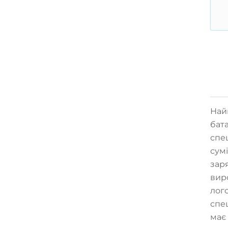
Най
бат
спе
сум
зар
вир
лог
спе
має 