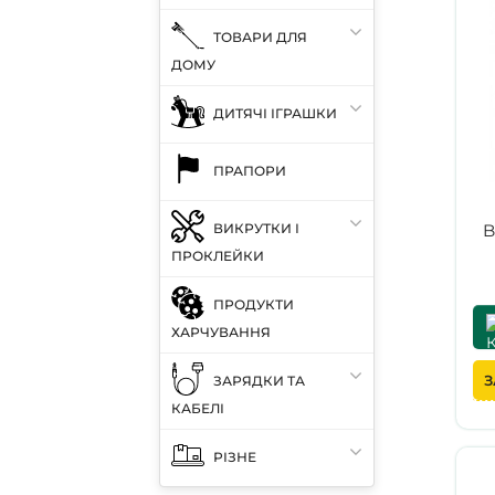
ТОВАРИ ДЛЯ
ДОМУ
ДИТЯЧІ ІГРАШКИ
ПРАПОРИ
ВИКРУТКИ І
B
ПРОКЛЕЙКИ
G9
ПРОДУКТИ
ХАРЧУВАННЯ
З
ЗАРЯДКИ ТА
КАБЕЛІ
РІЗНЕ