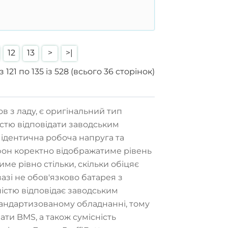
12
13
>
>|
 121 по 135 із 528 (всього 36 сторінок)
 з ладу, є оригінальний тип
істю відповідати заводським
 ідентична робоча напруга та
фон коректно відображатиме рівень
ме рівно стільки, скільки обіцяє
азі не обов'язково батарея з
істю відповідає заводським
тандартизованому обладнанні, тому
лати BMS, а також сумісність