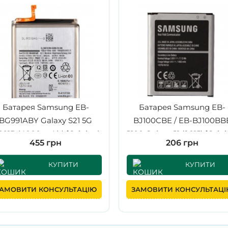
Батарея Samsung EB-
Батарея Samsung EB-
BG991ABY Galaxy S21 5G
BJ100CBE / EB-BJ100BB
991B (4000 mAh) [Original
J100 Galaxy J1 (2015) [Origi
455 грн
206 грн
PRC]
PRC]
КУПИТИ
КУПИТИ
АМОВИТИ КОНСУЛЬТАЦІЮ
ЗАМОВИТИ КОНСУЛЬТАЦ