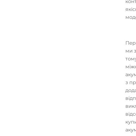
кон
які
мод
Пер
ми 
том
між
акум
з п
дод
від
вик
відс
куп
аку