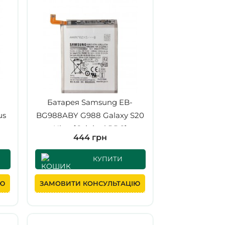
Батарея Samsung EB-
us
BG988ABY G988 Galaxy S20
Ultra [Original PRC]
444 грн
КУПИТИ
ІЮ
ЗАМОВИТИ КОНСУЛЬТАЦІЮ