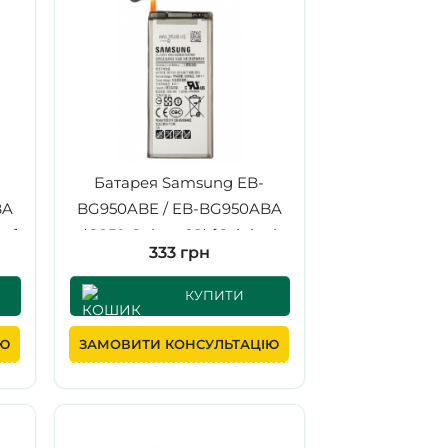
Батарея Samsung EB-
BA
BG950ABE / EB-BG950ABA
py]
(G950 Galaxy S8) [Original
333 грн
PRC]
КУПИТИ
ІЮ
ЗАМОВИТИ КОНСУЛЬТАЦІЮ