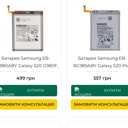
Батарея Samsung EB-
Батарея Samsung EB-
980ABY Galaxy S20 G980F,
BG985ABY Galaxy S20 Pl
20 5G G981B (4000 mAh)
[Original PRC]
499 грн
557 грн
[Original PRC]
КУПИТИ
КУПИТИ
АМОВИТИ КОНСУЛЬТАЦІЮ
ЗАМОВИТИ КОНСУЛЬТАЦ