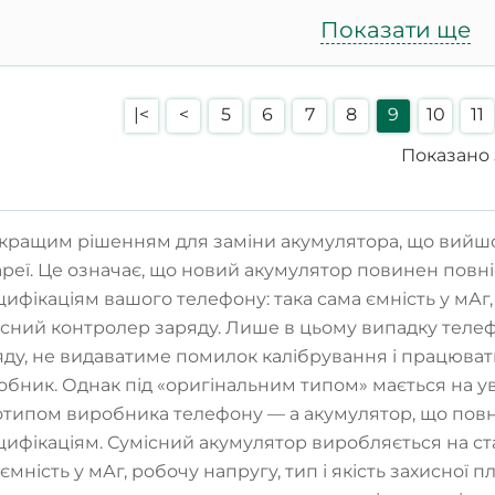
Показати ще
|<
<
5
6
7
8
9
10
11
Показано з
кращим рішенням для заміни акумулятора, що вийшов
ареї. Це означає, що новий акумулятор повинен повн
цифікаціям вашого телефону: така сама ємність у мАг,
існий контролер заряду. Лише в цьому випадку теле
яду, не видаватиме помилок калібрування і працювати
обник. Однак під «оригінальним типом» мається на ув
отипом виробника телефону — а акумулятор, що повн
цифікаціям. Сумісний акумулятор виробляється на с
ємність у мАг, робочу напругу, тип і якість захисної п