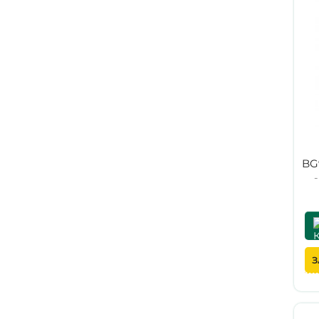
BG
S
З