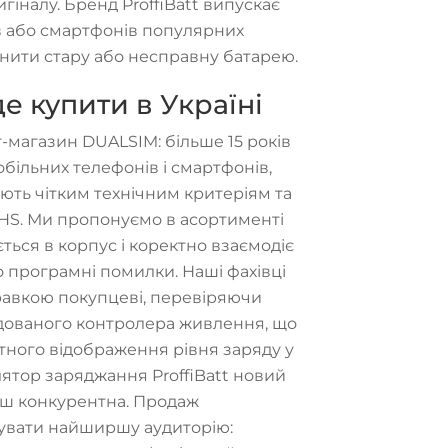
іналу. Бренд ProffiBatt випускає
в або смартфонів популярних
інити стару або несправну батарею.
е купити в Україні
-магазин DUALSIM: більше 15 років
ільних телефонів і смартфонів,
ають чітким технічним критеріям та
RoHS. Ми пропонуємо в асортименті
ється в корпус і коректно взаємодіє
програмні помилки. Наші фахівці
равкою покупцеві, перевіряючи
будованого контролера живлення, що
ного відображення рівня заряду у
улятор заряджання ProffiBatt новий
ьш конкурентна. Продаж
вувати найширшу аудиторію: