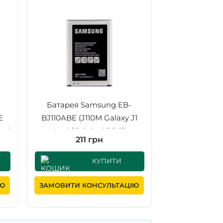
Батарея Samsung EB-
E
BJ110ABE (J110M Galaxy J1
nal
Ace) [Original PRC]
211 грн
КУПИТИ
ІЮ
ЗАМОВИТИ КОНСУЛЬТАЦІЮ