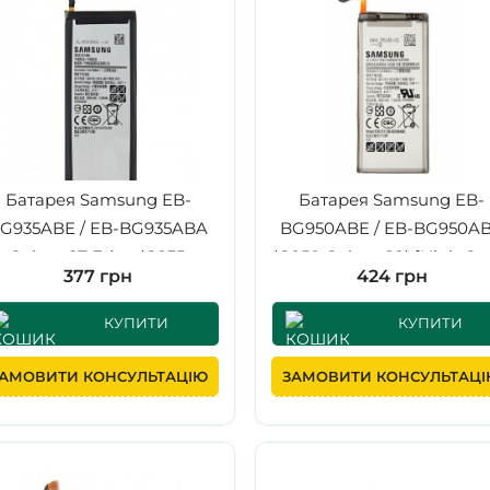
Батарея Samsung EB-
Батарея Samsung EB-
G935ABE / EB-BG935ABA
BG950ABE / EB-BG950A
Galaxy S7 Edge (G935,
(G950 Galaxy S8) [High Co
377 грн
424 грн
35FD, SM-G935F) [Original
PRC]
КУПИТИ
КУПИТИ
АМОВИТИ КОНСУЛЬТАЦІЮ
ЗАМОВИТИ КОНСУЛЬТАЦ