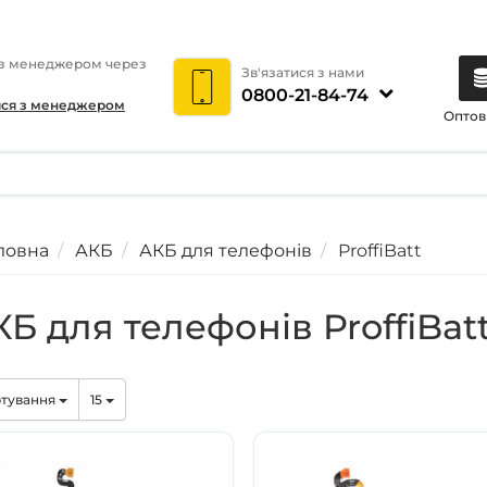
 з менеджером через
Зв'язатися з нами
0800-21-84-74
ися з менеджером
Оптов
ловна
АКБ
АКБ для телефонів
ProffiBatt
Б для телефонів ProffiBatt
тування
15