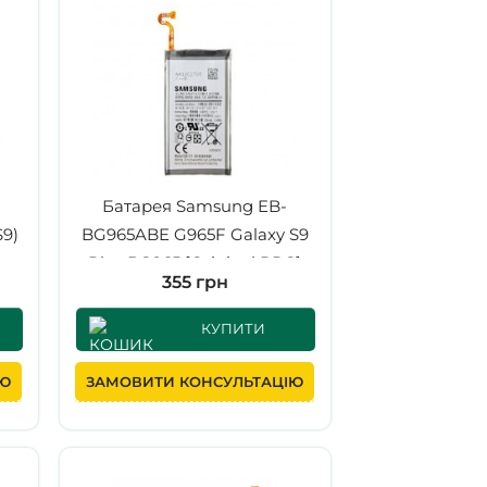
Батарея Samsung EB-
9)
BG965ABE G965F Galaxy S9
Plus BG965 [Original PRC]
355 грн
КУПИТИ
ІЮ
ЗАМОВИТИ КОНСУЛЬТАЦІЮ