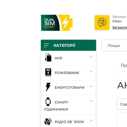
Зв'язок
Viber
Зв'язат
КАТЕГОРІЇ
АКБ
Го
POWERBANK
АК
ЕНЕРГОТОВАРИ
СМАРТ-
Сор
ГОДИННИКИ
РАДІО ЗВ`ЯЗОК