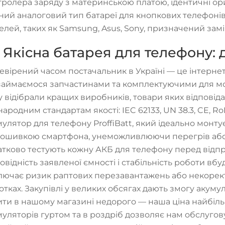
тролера заряду з материнською платою, ідентичні ориг
сний аналоговий тип батареї для кнопкових телефоні
елей, таких як Samsung, Asus, Sony, призначений зам
Якісна батарея для телефону: д
евірений часом постачальник в Україні — це інтернет
займаємося запчастинами та комплектуючими для моб
у відібрали кращих виробників, товари яких відповід
народним стандартам якості: IEC 62133, UN 38.3, CE, 
улятор для телефону ProffiBatt, який ідеально монту
рошивкою смартфона, унеможливлюючи перегрів або 
атково тестують кожну АКБ для телефону перед відп
повідність заявленої ємності і стабільність роботи в
лючає ризик раптових перезавантажень або некорект
отках. Закупівлі у великих обсягах дають змогу акум
ити в нашому магазині недорого — наша ціна найбіл
муляторів гуртом та в роздріб дозволяє нам обслуго